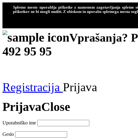
Spletno mesto uporablja piškotke z namenom zagotavljanja spletne sto
piškotkov ne bi mogli nuditi. Z obiskom in uporabo spletnega mesta sogla
Vprašanja? Po
492 95 95
Registracija
Prijava
Prijava
Close
Uporabniško ime
Geslo