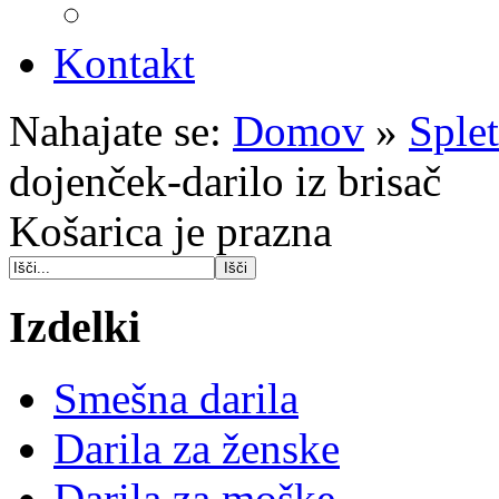
Kontakt
Nahajate se:
Domov
»
Sple
dojenček-darilo iz brisač
Košarica je prazna
Izdelki
Smešna darila
Darila za ženske
Darila za moške