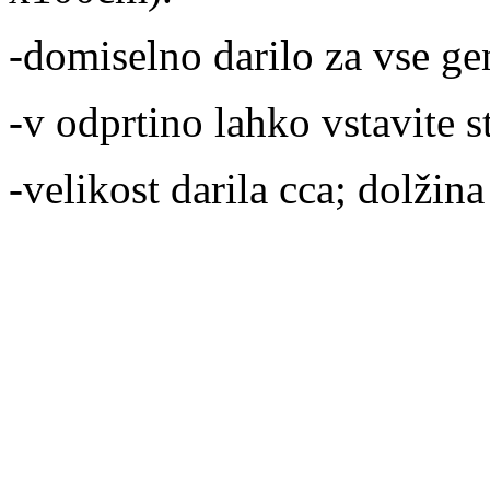
-domiselno darilo za vse ge
-v odprtino lahko vstavite 
-velikost darila cca; dolžin