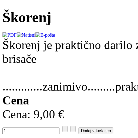
Škorenj
Škorenj je praktično darilo 
brisače
.............zanimivo.........prakt
Cena
Cena:
9,00 €